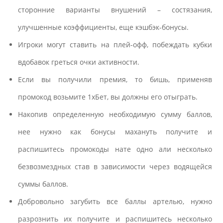
сторонние варианты внушений – состязания,
улучшенные коэффициенты, еще кэшбэк-бонусы.
Игроки могут ставить на плей-офф, побеждать кубки
вдобавок греться очки активности.
Если вы получили премия, то бишь, применяв
промокод возьмите 1хБет, вы должны его отыграть.
Накопив определенную необходимую сумму баллов,
нее нужно как бонусы махануть получите и
распишитесь промокоды нате одно али несколько
безвозмездных став в зависимости через водящейся
суммы баллов.
Добровольно загубить все баллы артелью, нужно
разрознить их получите и распишитесь несколько