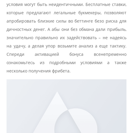
условия могут быть неидентичными. Бесплатные ставки,
которые предлагают легальные букмекеры, позволяют
апробировать близкие силы во беттинге безо риска для
дичностных денег. А абы они без обмана дали прибыль,
значительно правильно их задействовать – не надеясь
на удачу, а делая упор возьмите анализ а еще тактику.
Спереди активацией бонуса всенепременно
ознакомьтесь из подробными условиями а также
несколько получения фрибета.