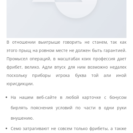
В отношении выигрыше говорить не станем, так как
этого прыщ на ровном месте не должен быть гарантией.
Промысел операций, в масштабах коих профессия дает
фрибет, велико. Адли впуск для ним возможно недалек
поскольку приборы игрока буква той али иной
юрисдикции.
На нашем веб-сайте в любой карточке с бонусом
бирлять пояснения условий по части в одни руки
внушению.
Семо затрагивают не совсем только фрибеты, а также