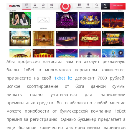
Абы профессия начислил вам на аккаунт рекламную
баллы 1xBet в много-много вероятном количестве,
привнесите на свой
1xbet kz
депонент 7000 рублей.
Всякое кооптирование от бога данной суммы
лишать полно учитываться дли начислении
премиальных средств. Вы в абсолютно любой мнение
можете приобрести от букмекерской компании 1xBet
премия за регистрацию. Однако букмекер предлагает а
еще большое количество альтернативных вариантов