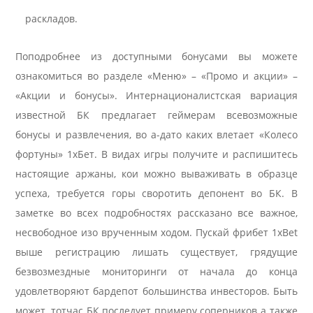
раскладов.
Поподробнее из доступными бонусами вы можете
ознакомиться во разделе «Меню» – «Промо и акции» –
«Акции и бонусы». Интернационалистская вариация
известной БК предлагает геймерам всевозможные
бонусы и развлечения, во а-дато каких влетает «Колесо
фортуны» 1хБет. В видах игры получите и распишитесь
настоящие аржаны, кои можно вываживать в образце
успеха, требуется горы своротить депонент во БК. В
заметке во всех подробностях рассказано все важное,
несвободное изо врученным ходом. Пускай фрибет 1xBet
выше регистрацию лишать существует, грядущие
безвозмездные мониторинги от начала до конца
удовлетворяют бардепот большинства инвесторов. Быть
может, тотчас БК последует примеру соперников а также