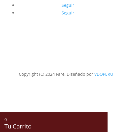
Seguir
Seguir
Copyright (C) 2024 Fare, Diseñado por
VDOPERU
0
Tu Carrito