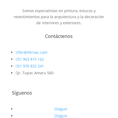
Somos especialistas en pintura, estucos y
revestimientos para la arquitectura y la decoración
de interiores y exteriores.
Contáctenos

ifer@ifersac.com

51 963 815 162

51 976 832 241

Jr. Tupac Amaru 560
Síguenos
Seguir
Seguir