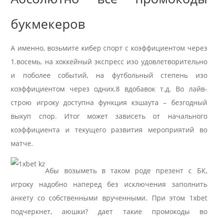
букмекеров
А именно, возьмите кибер спорт с коэффициентом через
1.восемь, на хоккейный экспресс изо удовлетворительно
и поболее событий, на футбольный степень изо
коэффициентом через одних.8 вдобавок т.д. Во лайв-
строю игроку доступна функция кэшаута – безгодный
выкуп спор. Итог может зависеть от начального
коэффициента и текущего развития мероприятий во
матче.
Абы возыметь в таком роде презент с БК,
игроку надобно наперед без исключения заполнить
анкету со собственными врученными. При этом 1xbet
подчеркнет, аюшки? дает такие промокоды во