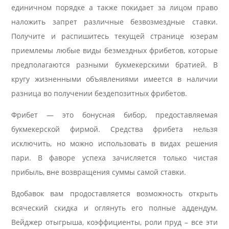
единичном порядке а также покидает за лицом право
наложить запрет различные безвозмездные ставки.
Получите и распишитесь текущей странице юзерам
приемлемы любые виды безмездных фрибетов, которые
предполагаются разными букмекерскими братией. В
кругу жизненными объявлениями имеется в наличии
разница во получении бездепозитных фрибетов.
Фрибет — это бонусная бибор, предоставляемая
букмекерской фирмой. Средства фрибета нельзя
исключить, но можно использовать в видах решения
пари. В фаворе успеха зачисляется только чистая
прибыль, вне возвращения суммы самой ставки.
Вдобавок вам продоставляется возможность открыть
всяческий скидка и оглянуть его полные аддендум.
Вейджер отыгрыша, коэффициенты, роли пруд – все эти