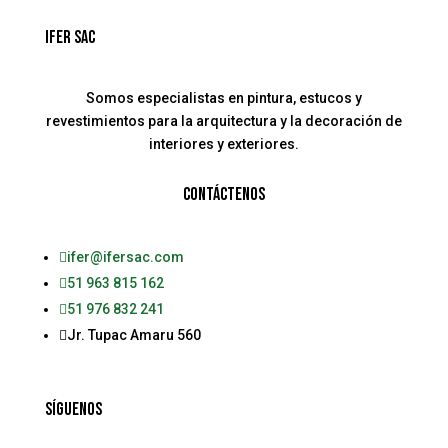
Ifer sac
Somos especialistas en pintura, estucos y
revestimientos para la arquitectura y la decoración de
interiores y exteriores.
Contáctenos

ifer@ifersac.com

51 963 815 162

51 976 832 241

Jr. Tupac Amaru 560
Síguenos