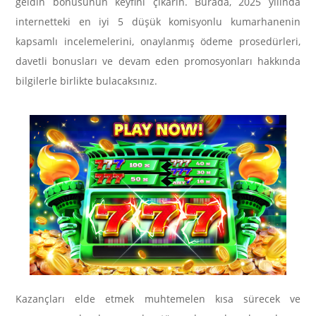
geldin bonusunun keyfini çıkarın. Burada, 2025 yılında
internetteki en iyi 5 düşük komisyonlu kumarhanenin
kapsamlı incelemelerini, onaylanmış ödeme prosedürleri,
davetli bonusları ve devam eden promosyonları hakkında
bilgilerle birlikte bulacaksınız.
Kazançları elde etmek muhtemelen kısa sürecek ve