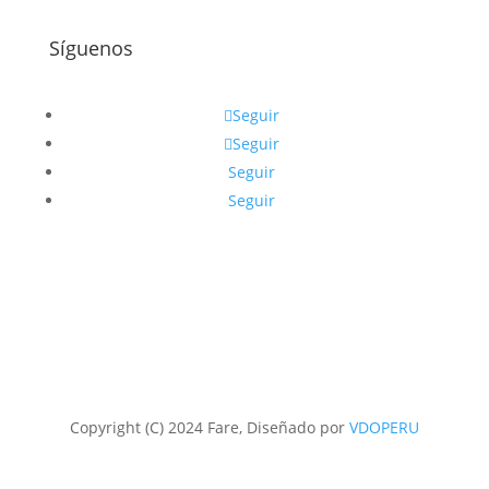
Síguenos
Seguir
Seguir
Seguir
Seguir
Copyright (C) 2024 Fare, Diseñado por
VDOPERU