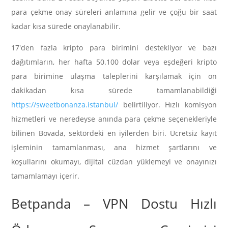
para çekme onay süreleri anlamına gelir ve çoğu bir saat
kadar kısa sürede onaylanabilir.
17'den fazla kripto para birimini destekliyor ve bazı
dağıtımların, her hafta 50.100 dolar veya eşdeğeri kripto
para birimine ulaşma taleplerini karşılamak için on
dakikadan kısa sürede tamamlanabildiği
https://sweetbonanza.istanbul/
belirtiliyor. Hızlı komisyon
hizmetleri ve neredeyse anında para çekme seçenekleriyle
bilinen Bovada, sektördeki en iyilerden biri. Ücretsiz kayıt
işleminin tamamlanması, ana hizmet şartlarını ve
koşullarını okumayı, dijital cüzdan yüklemeyi ve onayınızı
tamamlamayı içerir.
Betpanda – VPN Dostu Hızlı