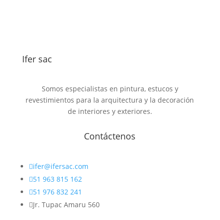
Ifer sac
Somos especialistas en pintura, estucos y
revestimientos para la arquitectura y la decoración
de interiores y exteriores.
Contáctenos

ifer@ifersac.com

51 963 815 162

51 976 832 241

Jr. Tupac Amaru 560