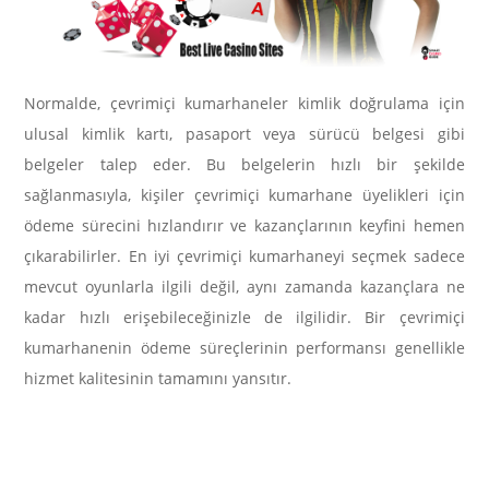
Normalde, çevrimiçi kumarhaneler kimlik doğrulama için
ulusal kimlik kartı, pasaport veya sürücü belgesi gibi
belgeler talep eder. Bu belgelerin hızlı bir şekilde
sağlanmasıyla, kişiler çevrimiçi kumarhane üyelikleri için
ödeme sürecini hızlandırır ve kazançlarının keyfini hemen
çıkarabilirler. En iyi çevrimiçi kumarhaneyi seçmek sadece
mevcut oyunlarla ilgili değil, aynı zamanda kazançlara ne
kadar hızlı erişebileceğinizle de ilgilidir. Bir çevrimiçi
kumarhanenin ödeme süreçlerinin performansı genellikle
hizmet kalitesinin tamamını yansıtır.