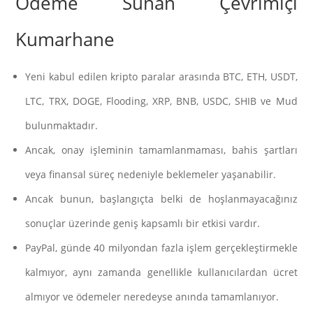
Ödeme Sunan Çevrimiçi
Kumarhane
Yeni kabul edilen kripto paralar arasında BTC, ETH, USDT,
LTC, TRX, DOGE, Flooding, XRP, BNB, USDC, SHIB ve Mud
bulunmaktadır.
Ancak, onay işleminin tamamlanmaması, bahis şartları
veya finansal süreç nedeniyle beklemeler yaşanabilir.
Ancak bunun, başlangıçta belki de hoşlanmayacağınız
sonuçlar üzerinde geniş kapsamlı bir etkisi vardır.
PayPal, günde 40 milyondan fazla işlem gerçekleştirmekle
kalmıyor, aynı zamanda genellikle kullanıcılardan ücret
almıyor ve ödemeler neredeyse anında tamamlanıyor.