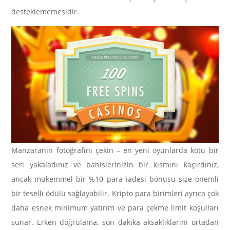
desteklememesidir.
Manzaranın fotoğrafını çekin – en yeni oyunlarda kötü bir
seri yakaladınız ve bahislerinizin bir kısmını kaçırdınız,
ancak mükemmel bir %10 para iadesi bonusu size önemli
bir teselli ödülü sağlayabilir. Kripto para birimleri ayrıca çok
daha esnek minimum yatırım ve para çekme limit koşulları
sunar. Erken doğrulama, son dakika aksaklıklarını ortadan