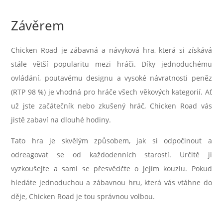
Závěrem
Chicken Road je zábavná a návyková hra, která si získává
stále větší popularitu mezi hráči. Díky jednoduchému
ovládání, poutavému designu a vysoké návratnosti peněz
(RTP 98 %) je vhodná pro hráče všech věkových kategorií. Ať
už jste začátečník nebo zkušený hráč, Chicken Road vás
jistě zabaví na dlouhé hodiny.
Tato hra je skvělým způsobem, jak si odpočinout a
odreagovat se od každodenních starostí. Určitě ji
vyzkoušejte a sami se přesvědčte o jejím kouzlu. Pokud
hledáte jednoduchou a zábavnou hru, která vás vtáhne do
děje, Chicken Road je tou správnou volbou.