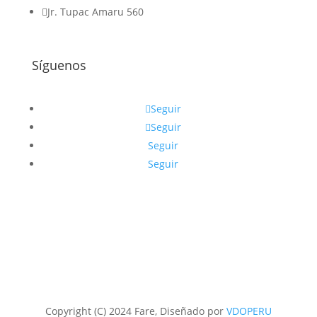

Jr. Tupac Amaru 560
Síguenos
Seguir
Seguir
Seguir
Seguir
Copyright (C) 2024 Fare, Diseñado por
VDOPERU