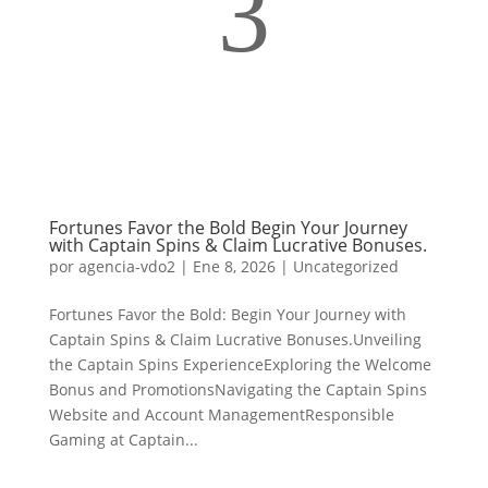
3
Fortunes Favor the Bold Begin Your Journey
with Captain Spins & Claim Lucrative Bonuses.
por
agencia-vdo2
|
Ene 8, 2026
|
Uncategorized
Fortunes Favor the Bold: Begin Your Journey with
Captain Spins & Claim Lucrative Bonuses.Unveiling
the Captain Spins ExperienceExploring the Welcome
Bonus and PromotionsNavigating the Captain Spins
Website and Account ManagementResponsible
Gaming at Captain...