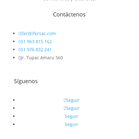
Contáctenos

ifer@ifersac.com

51 963 815 162

51 976 832 241

Jr. Tupac Amaru 560
Síguenos
Seguir
Seguir
Seguir
Seguir